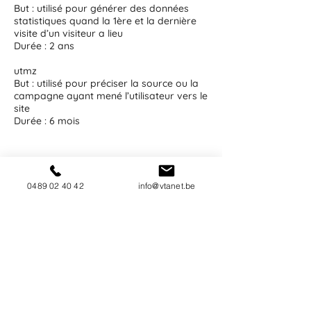
But : utilisé pour générer des données
statistiques quand la 1ère et la dernière
visite d’un visiteur a lieu
Durée : 2 ans
utmz
But : utilisé pour préciser la source ou la
campagne ayant mené l’utilisateur vers le
site
Durée : 6 mois
Gestion des cookies
0489 02 40 42
info@vtanet.be
Gestion des cookies via le navigateur :
Si vous désirez éviter que certains
cookies soient installés sur votre
ordinateur, vous pouvez le préciser via
les paramètres de confidentialité de
votre navigateur. Supprimer les cookies
est aussi possible à cet endroit-là.
Gestion des cookies via le site et la